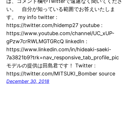
ば、コメント欄やTwitterで遠慮なく聞いてくださ
い。 自分が知っている範囲でお答えいたしま
す。 my info twitter :
https://twitter.com/hidemp27 youtube :
https://www.youtube.com/channel/UC_xUP-
gPzw7crRWLMGTGRcQ linkedIn :
https://www.linkedin.com/in/hideaki-saeki-
7a3821b9?trk=nav_responsive_tab_profile_pic
モデルの提供は田島君です！ Twitter :
https://twitter.com/MITSUKI_Bomber source
December 30, 2018