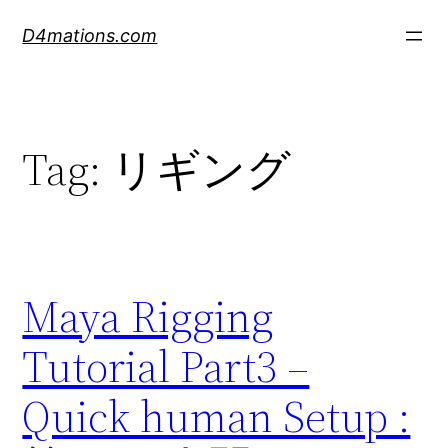
Skip
D4mations.com
to
content
Tag:
リギング
Maya Rigging
Tutorial Part3 –
Quick human Setup :