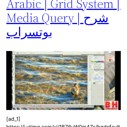
Arabic | Grid System |
Media Query | شرح
بوتسراب
[ad_1]
https://i.ytimg.com/vi/1BZ6uW0m4Zs/hqdefault