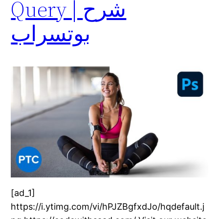
Query | شرح
بوتسراب
[ad_1]
https://i.ytimg.com/vi/hPJZBgfxdJo/hqdefault.j