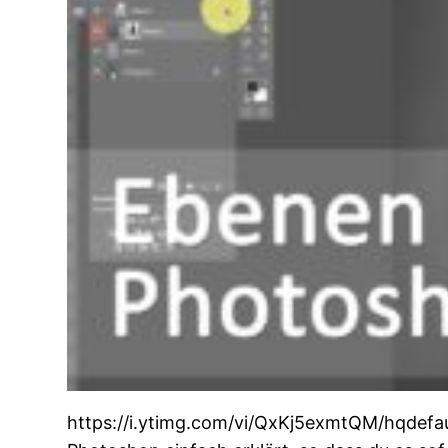
https://i.ytimg.com/vi/QxKj5exmtQM/hqdefa