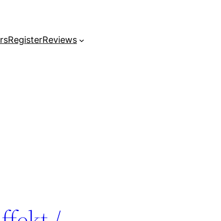
rs
Register
Reviews
fekt /