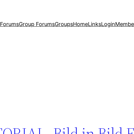
Forums
Group Forums
Groups
Home
Links
Login
Membe
AL- Bild in Bild Ef