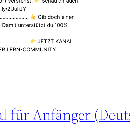
ort verstehst.
Schau dir auch
.ly/2UuIiJY
…………………
Gib doch einen
. Damit unterstützt du 100%
…………………
JETZT KANAL
DER LERN-COMMUNITY…
l für Anfänger (Deut