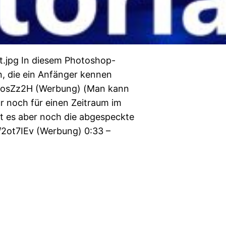
t.jpg In diesem Photoshop-
en, die ein Anfänger kennen
o/2osZz2H (Werbung) (Man kann
r noch für einen Zeitraum im
bt es aber noch die abgespeckte
/2ot7IEv (Werbung) 0:33 –