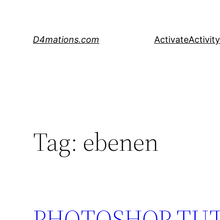
Skip
to
content
D4mations.com
Activate
Activity
Tag:
ebenen
PHOTOSHOP TUTORI