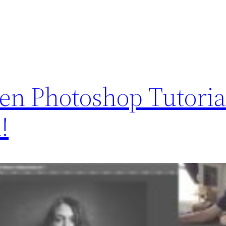
n Photoshop Tutorial
!