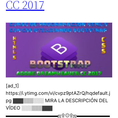
CC 2017
[ad_1]
https://i.ytimg.com/vi/cvpz9ptAZrQ/hqdefault.j
pg ▓▓▓▒▒▒░░░ MIRA LA DESCRIPCIÓN DEL
VÍDEO ░░░▒▒▒▓▓▓
▬▬▬▬▬▬▬▬▬▬▬ஜ۩۞۩ஜ▬▬▬▬▬▬▬