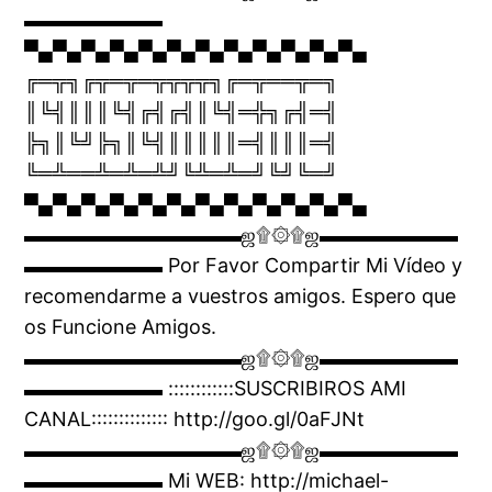
▬▬▬▬▬▬▬
▀▄▀▄▀▄▀▄▀▄▀▄▀▄▀▄▀▄▀▄▀▄▀▄
╔═╦╗╔╦═╦═╦╦╦╦╗╔═╦══╦═╗
║╚╣║║║╚╣╔╣╔╣║╚╣═╬╗╔╣═╣
╠╗║╚╝╠╗║╚╣║║║║║═╣║║║═╣
╚═╩══╩═╩═╩╝╚╩═╩═╝╚╝╚═╝
▀▄▀▄▀▄▀▄▀▄▀▄▀▄▀▄▀▄▀▄▀▄▀▄
▬▬▬▬▬▬▬▬▬▬▬ஜ۩۞۩ஜ▬▬▬▬▬▬▬
▬▬▬▬▬▬▬ Por Favor Compartir Mi Vídeo y
recomendarme a vuestros amigos. Espero que
os Funcione Amigos.
▬▬▬▬▬▬▬▬▬▬▬ஜ۩۞۩ஜ▬▬▬▬▬▬▬
▬▬▬▬▬▬▬ ::::::::::::SUSCRIBIROS AMI
CANAL:::::::::::::: http://goo.gl/0aFJNt
▬▬▬▬▬▬▬▬▬▬▬ஜ۩۞۩ஜ▬▬▬▬▬▬▬
▬▬▬▬▬▬▬ Mi WEB: http://michael-