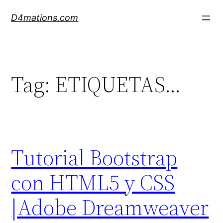
Skip
D4mations.com
to
content
Tag:
ETIQUETAS…
Tutorial Bootstrap
con HTML5 y CSS
|Adobe Dreamweaver