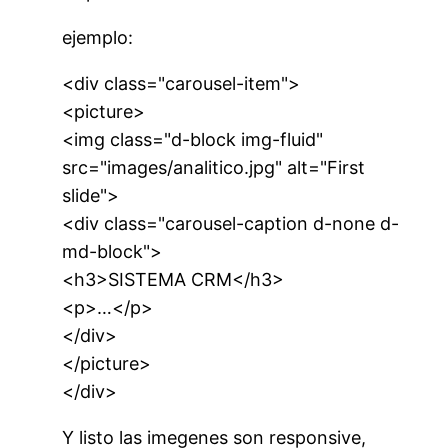
ejemplo:
<div class="carousel-item">
<picture>
<img class="d-block img-fluid"
src="images/analitico.jpg" alt="First
slide">
<div class="carousel-caption d-none d-
md-block">
<h3>SISTEMA CRM</h3>
<p>…</p>
</div>
</picture>
</div>
Y listo las imegenes son responsive,