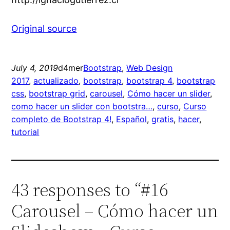
Original source
July 4, 2019
d4mer
Bootstrap
, 
Web Design
2017
, 
actualizado
, 
bootstrap
, 
bootstrap 4
, 
bootstrap
css
, 
bootstrap grid
, 
carousel
, 
Cómo hacer un slider
, 
como hacer un slider con bootstra…
, 
curso
, 
Curso
completo de Bootstrap 4!
, 
Español
, 
gratis
, 
hacer
, 
tutorial
43 responses to “#16
Carousel – Cómo hacer un