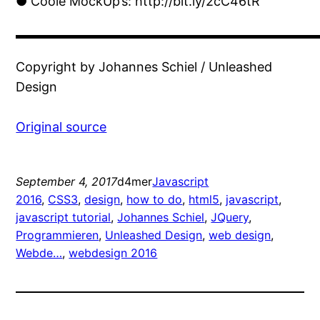
● Coole MockUp’s: http://bit.ly/2cC46tR
▬▬▬▬▬▬▬▬▬▬▬▬▬▬▬▬▬▬▬▬▬▬▬
Copyright by Johannes Schiel / Unleashed
Design
Original source
September 4, 2017
d4mer
Javascript
2016
, 
CSS3
, 
design
, 
how to do
, 
html5
, 
javascript
, 
javascript tutorial
, 
Johannes Schiel
, 
JQuery
, 
Programmieren
, 
Unleashed Design
, 
web design
, 
Webde…
, 
webdesign 2016