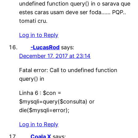
undefined function query() in o sarava que
estes caras usam deve ser foda…… PQP..
tomati cru.
Log in to Reply
-LucasRod
says:
December 17, 2017 at 23:14
Fatal error: Call to undefined function
query() in
Linha 6 : $con =
$mysqli=query($consulta) or
die($mysqli=error);
Log in to Reply
Coala X
says: