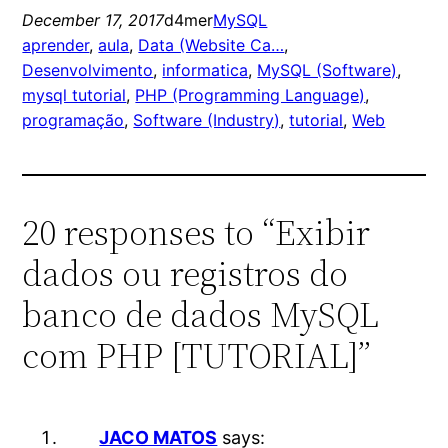
December 17, 2017
d4mer
MySQL
aprender
, 
aula
, 
Data (Website Ca…
, 
Desenvolvimento
, 
informatica
, 
MySQL (Software)
, 
mysql tutorial
, 
PHP (Programming Language)
, 
programação
, 
Software (Industry)
, 
tutorial
, 
Web
20 responses to “Exibir
dados ou registros do
banco de dados MySQL
com PHP [TUTORIAL]”
JACO MATOS
says: