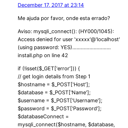
December 17, 2017 at 23:14
Me ajuda por favor, onde esta errado?
Aviso: mysqli_connect(): (HY000/1045):
Access denied for user 'xxxxx'@'localhost'
(using password: YES)………………………
install.php on line 42
if (!isset($_GET['error'])) {
// get login details from Step 1
$hostname = $_POST['Host'];
$database = $_POST['Name'];
$username = $_POST['Username'];
$password = $_POST['Password'];
$databaseConnect =
mysqli_connect($hostname, $database,