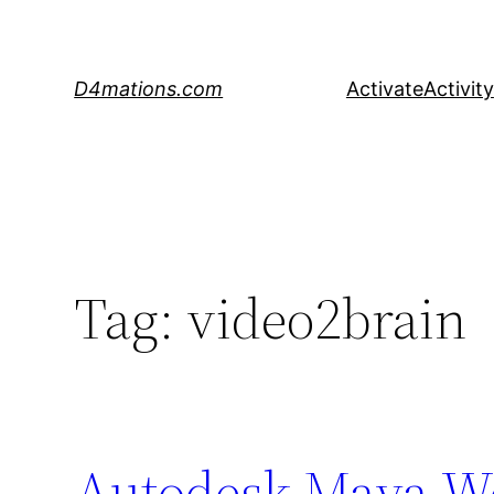
Skip
to
content
D4mations.com
Activate
Activity
Tag:
video2brain
Autodesk Maya-Wo