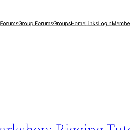
Forums
Group Forums
Groups
Home
Links
Login
Membe
rkshop: Rigging Tuto