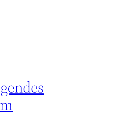
egendes
om