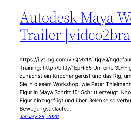
Autodesk Maya-Wo
Trailer |video2br
https://i.ytimg.com/vi/QMx1ATtjqvQ/hqdefaul
Training: http://bit.ly/1EpHi65 Um eine 3D-Fi
zunächst ein Knochengerüst und das Rig, um 
Sie in diesem Workshop, wie Peter Thielman
Figur in Maya Schritt für Schritt erzeugt. K
Figur hinzugefügt und über Gelenke so verbu
Bewegungsabläufe…
January 29, 2020