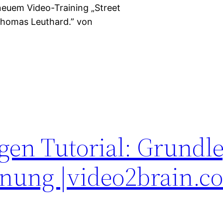
neuem Video-Training „Street
Thomas Leuthard.” von
en Tutorial: Grundl
nung |video2brain.c