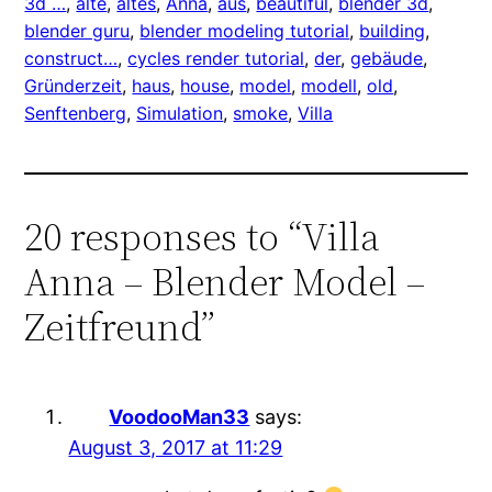
3d …
, 
alte
, 
altes
, 
Anna
, 
aus
, 
beautiful
, 
blender 3d
, 
blender guru
, 
blender modeling tutorial
, 
building
, 
construct…
, 
cycles render tutorial
, 
der
, 
gebäude
, 
Gründerzeit
, 
haus
, 
house
, 
model
, 
modell
, 
old
, 
Senftenberg
, 
Simulation
, 
smoke
, 
Villa
20 responses to “Villa
Anna – Blender Model –
Zeitfreund”
VoodooMan33
says:
August 3, 2017 at 11:29