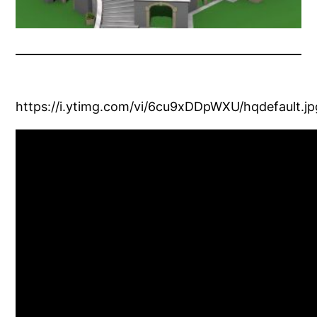
https://i.ytimg.com/vi/6cu9xDDpWXU/hqdefault.jp