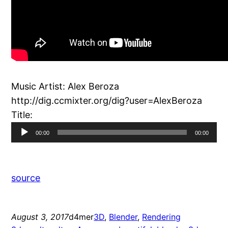
Music Artist: Alex Beroza
http://dig.ccmixter.org/dig?user=AlexBeroza
Title:
Audio
00:00
00:00
Player
source
August 3, 2017
d4mer
3D
, 
Blender
, 
Rendering