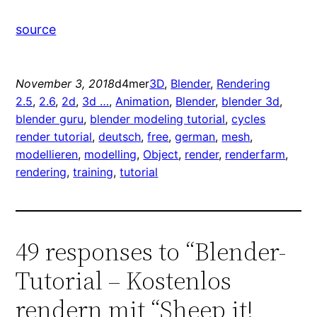
source
November 3, 2018
d4mer
3D
, 
Blender
, 
Rendering
2.5
, 
2.6
, 
2d
, 
3d …
, 
Animation
, 
Blender
, 
blender 3d
, 
blender guru
, 
blender modeling tutorial
, 
cycles
render tutorial
, 
deutsch
, 
free
, 
german
, 
mesh
, 
modellieren
, 
modelling
, 
Object
, 
render
, 
renderfarm
, 
rendering
, 
training
, 
tutorial
49 responses to “Blender-
Tutorial – Kostenlos
rendern mit “Sheep it!