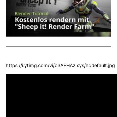
https://i.ytimg.com/vi/b3AFHAzjxys/hqdefault.jpg