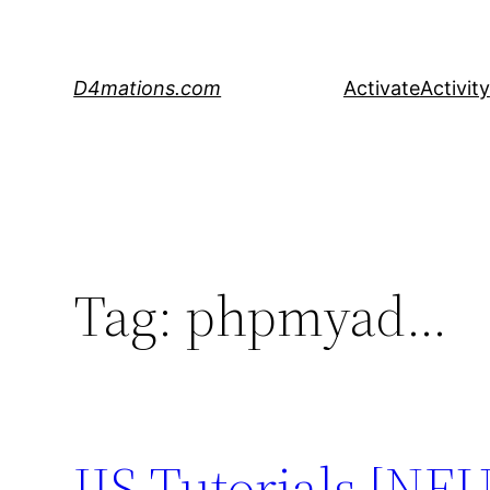
Skip
to
content
D4mations.com
Activate
Activity
Tag:
phpmyad…
IIS Tutorials [NEU