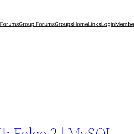
Forums
Group Forums
Groups
Home
Links
Login
Membe
]: Folge 2 | MySQL