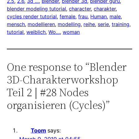
2.5
, 
2.6
, 
3d …
, 
Blender
, 
blender 3d
, 
blender guru
, 
blender modeling tutorial
, 
character
, 
charakter
, 
cycles render tutorial
, 
female
, 
frau
, 
Human
, 
male
, 
mensch
, 
modellieren
, 
modelling
, 
reihe
, 
serie
, 
training
, 
tutorial
, 
weiblich
, 
Wo…
, 
woman
One response to “Blender
3D-Charakterworkshop
Teil 2 | #28 Nodes
organisieren (Cycles)”
Toom
says: