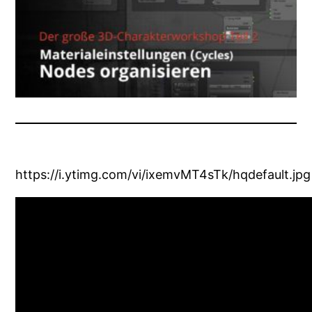
https://i.ytimg.com/vi/ixemvMT4sTk/hqdefault.jpg